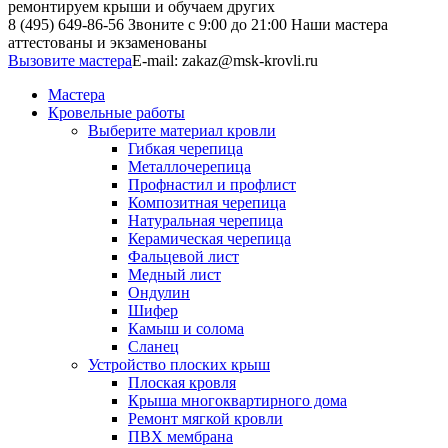
ремонтируем крыши и обучаем других
8 (495) 649-86-56
Звоните с 9:00 до 21:00
Наши мастера
аттестованы и экзаменованы
Вызовите мастера
E-mail:
zakaz@msk-krovli.ru
Мастера
Кровельные работы
Выберите материал кровли
Гибкая черепица
Металлочерепица
Профнастил и профлист
Композитная черепица
Натуральная черепица
Керамическая черепица
Фальцевой лист
Медный лист
Ондулин
Шифер
Камыш и солома
Сланец
Устройство плоских крыш
Плоская кровля
Крыша многоквартирного дома
Ремонт мягкой кровли
ПВХ мембрана