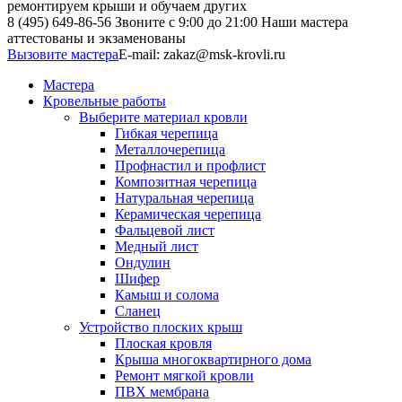
ремонтируем крыши и обучаем других
8 (495) 649-86-56
Звоните с 9:00 до 21:00
Наши мастера
аттестованы и экзаменованы
Вызовите мастера
E-mail:
zakaz@msk-krovli.ru
Мастера
Кровельные работы
Выберите материал кровли
Гибкая черепица
Металлочерепица
Профнастил и профлист
Композитная черепица
Натуральная черепица
Керамическая черепица
Фальцевой лист
Медный лист
Ондулин
Шифер
Камыш и солома
Сланец
Устройство плоских крыш
Плоская кровля
Крыша многоквартирного дома
Ремонт мягкой кровли
ПВХ мембрана